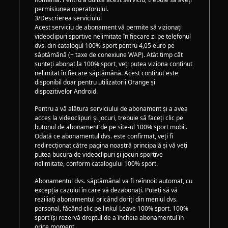
permisiunea operatorului.
3/Descrierea serviciului
Acest serviciu de abonament vă permite să vizionați
videoclipuri sportive nelimitate în fiecare zi pe telefonul
dvs. din catalogul 100% sport pentru 4,05 euro pe
săptămână (+ taxe de conexiune WAP). Atât timp cât
sunteți abonat la 100% sport, veți putea viziona conținut
nelimitat în fiecare săptămână. Acest continut este
disponibil doar pentru utilizatorii Orange și
dispozitivelor Android.
Pentru a vă alătura serviciului de abonament și a avea
acces la videoclipuri și jocuri, trebuie să faceți clic pe
butonul de abonament de pe site-ul 100% sport mobil.
Odată ce abonamentul dvs. este confirmat, veți fi
redirecționat către pagina noastră principală și vă veți
putea bucura de videoclipuri și jocuri sportive
nelimitate, conform catalogului 100% sport.
Abonamentul dvs. săptămânal va fi reînnoit automat, cu
excepția cazului în care vă dezabonați. Puteți să vă
reziliați abonamentul oricând doriți din meniul dvs.
personal, făcând clic pe linkul Leave 100% sport. 100%
sport își rezervă dreptul de a încheia abonamentul în
orice moment.