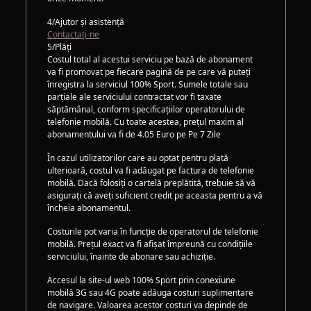
4/Ajutor și asistență
Contactați-ne
5/Plăți
Costul total al acestui serviciu pe bază de abonament
va fi promovat pe fiecare pagină de pe care vă puteți
înregistra la serviciul 100% Sport. Sumele totale sau
parțiale ale serviciului contractat vor fi taxate
săptămânal, conform specificațiilor operatorului de
telefonie mobilă. Cu toate acestea, prețul maxim al
abonamentului va fi de 4.05 Euro pe Pe 7 Zile
În cazul utilizatorilor care au optat pentru plată
ulterioară, costul va fi adăugat pe factura de telefonie
mobilă. Dacă folosiți o cartelă preplătită, trebuie să vă
asigurați că aveți suficient credit pe aceasta pentru a vă
încheia abonamentul.
Costurile pot varia în funcție de operatorul de telefonie
mobilă. Prețul exact va fi afișat împreună cu condițiile
serviciului, înainte de abonare sau achiziție.
Accesul la site-ul web 100% Sport prin conexiune
mobilă 3G sau 4G poate adăuga costuri suplimentare
de navigare. Valoarea acestor costuri va depinde de