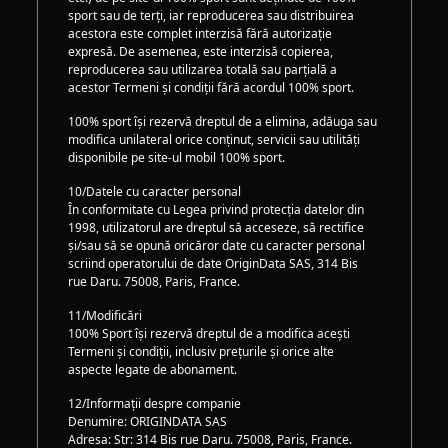
sport sau de terți, iar reproducerea sau distribuirea
acestora este complet interzisă fără autorizație
expresă. De asemenea, este interzisă copierea,
reproducerea sau utilizarea totală sau parțială a
acestor Termeni și condiții fără acordul 100% sport.
100% sport își rezervă dreptul de a elimina, adăuga sau
modifica unilateral orice conținut, servicii sau utilități
disponibile pe site-ul mobil 100% sport.
10/Datele cu caracter personal
În conformitate cu Legea privind protecția datelor din
1998, utilizatorul are dreptul să acceseze, să rectifice
și/sau să se opună oricăror date cu caracter personal
scriind operatorului de date OriginData SAS, 314 Bis
rue Daru. 75008, Paris, France.
11/Modificări
100% Sport își rezervă dreptul de a modifica acești
Termeni și condiții, inclusiv prețurile și orice alte
aspecte legate de abonament.
12/Informații despre companie
Denumire: ORIGINDATA SAS
Adresa: Str: 314 Bis rue Daru. 75008, Paris, France.