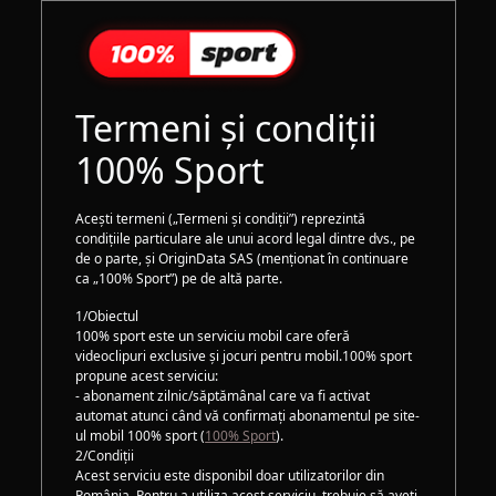
Termeni și condiții
100% Sport
Acești termeni („Termeni și condiții”) reprezintă
condițiile particulare ale unui acord legal dintre dvs., pe
de o parte, și OriginData SAS (menționat în continuare
ca „100% Sport”) pe de altă parte.
1/Obiectul
100% sport este un serviciu mobil care oferă
videoclipuri exclusive și jocuri pentru mobil.100% sport
propune acest serviciu:
- abonament zilnic/săptămânal care va fi activat
automat atunci când vă confirmați abonamentul pe site-
ul mobil 100% sport (
100% Sport
).
2/Condiții
Acest serviciu este disponibil doar utilizatorilor din
România. Pentru a utiliza acest serviciu, trebuie să aveți