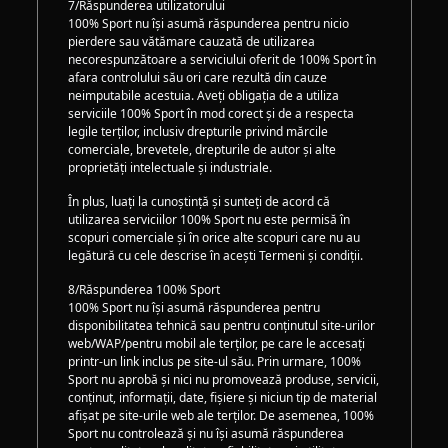
7/Răspunderea utilizatorului
100% Sport nu își asumă răspunderea pentru nicio
pierdere sau vătămare cauzată de utilizarea
necorespunzătoare a serviciului oferit de 100% Sport în
afara controlului său ori care rezultă din cauze
neimputabile acestuia. Aveți obligația de a utiliza
serviciile 100% Sport în mod corect și de a respecta
legile terților, inclusiv drepturile privind mărcile
comerciale, brevetele, drepturile de autor și alte
proprietăți intelectuale și industriale.
În plus, luați la cunoștință și sunteți de acord că
utilizarea serviciilor 100% Sport nu este permisă în
scopuri comerciale și în orice alte scopuri care nu au
legătură cu cele descrise în acești Termeni și condiții.
8/Răspunderea 100% Sport
100% Sport nu își asumă răspunderea pentru
disponibilitatea tehnică sau pentru conținutul site-urilor
web/WAP/pentru mobil ale terților, pe care le accesați
printr-un link inclus pe site-ul său. Prin urmare, 100%
Sport nu aprobă și nici nu promovează produse, servicii,
conținut, informații, date, fișiere și niciun tip de material
afișat pe site-urile web ale terților. De asemenea, 100%
Sport nu controlează și nu își asumă răspunderea