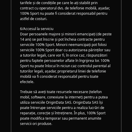
tarifele și de condițiile pe care le-ați stabilit prin
contract cu operatorul dvs. de telefonie mobilă, așadar,
100% Sport nu poate fi considerat responsabil pentru
astfel de costuri.
6/Accesul la serviciu
Doar persoanele majore și minorii emancipați (de peste
14 ani) se pot înscrie și pot încheia contracte pentru
serviciile 100% Sport. Minorii neemancipați pot folosi
serviciile 100% Sport doar cu autorizarea părinților sau
a tutorilor legali, care vor fi, în orice caz, răspunzători
pentru faptele persoanelor aflate în îngrijirea lor. 100%
Sport nu poate înlocui în niciun caz controlul parental al
tutorilor legali, așadar, proprietarul liniei de telefonie
mobilă va fi considerat responsabil pentru toate
efectele.
Trebuie să aveți toate resursele necesare (telefon
mobil, software, conexiune la internet) pentru a putea
utiliza serviciile OriginData SAS. OriginData SAS își
poate întrerupe serviciile pentru a realiza lucrări de
reparație, corecție și întreținere. În plus, 100% Sport
poate modifica temporar sau permanent anumite
servicii ori produse.