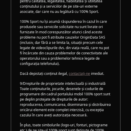
pentru calitatea, legalitatea, fiabilitatea și utilitatea
conținutului și a serviciilor de pe site-uri externe
asociate, dar care nu au legătură cu 100% Sport.
100% Sport nu își asumă răspunderea în cazul în care
produsele sau serviciile solicitate nu sunt livrate ori
furnizate în mod corespunzător atunci când aceste
probleme nu pot fi atribuite cauzelor OriginData SAS
(inclusiv, dar fără a se limita la, situații precum cele
legate de videoclipurile dvs. din viața reală, care nu pot
fi încărcate din cauza problemelor de conectivitate ale
operatorului sau a problemelor tehnice legate de
configurația telefonului).
Dacă depistați conținut ilegal,
contactați-ne
imediat.
9/Drepturile de proprietate intelectuală și industrială
Toate conținuturile, jocurile, desenele și codurile de
programare din cadrul portalului mobil 100% sport sunt
pe deplin protejate de drepturile de autor:
reproducerea, comunicarea, diseminarea și distribuirea
oricărui element este complet interzisă, cu excepția
cazului în care aveți autorizația necesară.
În plus, toate simbolurile (logo-uri, fonturi, pictograme
etc.) de pe site-ul 100% sport sunt deținute de 100%